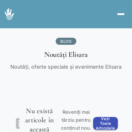
Servicii
spa
BLOG
Abonamente
card_giftcard
Noutăți Elisara
Voucher Cadou
redeem
Noutăți, oferte speciale și evenimente Elisara
Ghid
menu_book
Cont nou
person_add
Autentificare
login
Nu există
Reveniți mai
articole în
article
Vezi
RO
târziu pentru
EN
|
Toate
conținut nou.
această
Articolele