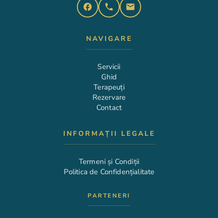
facebook
phone
email
NAVIGARE
Servicii
Ghid
Terapeuți
Rezervare
Contact
INFORMAȚII LEGALE
Termeni și Condiții
Politica de Confidențialitate
PARTENERI