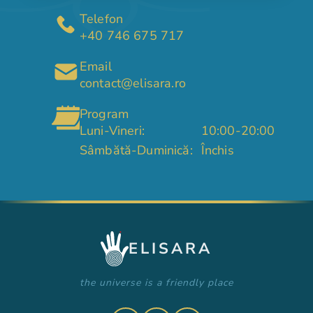
Telefon
+40 746 675 717
Email
contact@elisara.ro
Program
Luni-Vineri:
10:00-20:00
Sâmbătă-Duminică:
Închis
ELISARA
the universe is a friendly place