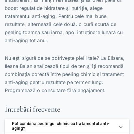
îmbătrânirii, să menții fermitatea și să oferi pielii un
boost regulat de hidratare și nutriție, alege
tratamentul anti-aging. Pentru cele mai bune
rezultate, alternează cele două: o cură scurtă de
peeling toamna sau iarna, apoi întreținere lunară cu
anti-aging tot anul.
Nu ești sigură ce se potrivește pielii tale? La Elisara,
Ileana Balan analizează tipul de ten și îți recomandă
combinația corectă între peeling chimic și tratament
anti-aging pentru rezultate pe termen lung.
Programează o consultare fără angajament.
Întrebări frecvente
Pot combina peelingul chimic cu tratamentul anti-
aging?