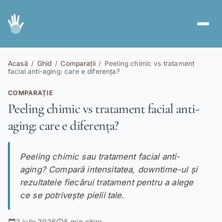
Servicii
spa
Acasă
/
Ghid
/
Comparații
/
Peeling chimic vs tratament
facial anti-aging: care e diferența?
Abonamente
card_giftcard
COMPARAȚIE
Voucher Cadou
redeem
Peeling chimic vs tratament facial anti-
aging: care e diferența?
Ghid
menu_book
Cont nou
person_add
Peeling chimic sau tratament facial anti-
Autentificare
login
aging? Compară intensitatea, downtime-ul și
rezultatele fiecărui tratament pentru a alege
ce se potrivește pielii tale.
RO
EN
|
2 iulie 2026
5 min citire
calendar_today
schedule