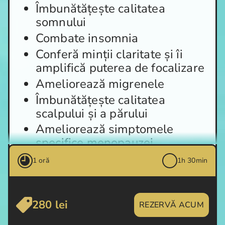
Îmbunătățește calitatea
somnului
Combate insomnia
Conferă minții claritate și îi
amplifică puterea de focalizare
Ameliorează migrenele
Îmbunătățește calitatea
scalpului și a părului
Ameliorează simptomele
specifice menopauzei.
1 oră
1h 30min
În cadrul Centrului SPA Elisara,
terapia Shirodhara este realizată
folosind ulei de susan presat la
280 lei
REZERVĂ ACUM
rece sau ulei de floarea soarelui