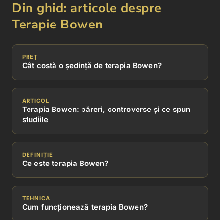
Din ghid: articole despre
adresează organismului la toate
Terapie Bowen
nivelele – fizic, emoțional și
spiritual.
PREȚ
Cât costă o ședință de terapia Bowen?
O ședință de terapie poate dura
între 10 și 120 de minute, funcție
ARTICOL
Terapia Bowen: păreri, controverse și ce spun
de problema ce se urmărește a se
studiile
rezolva. La prima întâlnire,
terapeutul realizează împreună cu
DEFINIȚIE
Ce este terapia Bowen?
pacientul o anamneza a acestuia,
care poate dura între 20 și 60 de
TEHNICA
Cum funcționează terapia Bowen?
minute. Acum se stabilesc