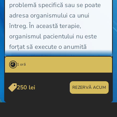
problemă specifică sau se poate
adresa organismului ca unui
întreg. În această terapie,
organismul pacientului nu este
forțat să execute o anumită
comandă, ci i se permite acestuia
1 oră
să întreprindă el acțiunile
necesare pentru a se auto-
250 lei
vindeca, în propriul său ritm și în
REZERVĂ ACUM
propriile sale limite.
Terapia Bowen se