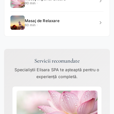
chevron_right
90 min ·
Masaj de Relaxare
chevron_right
60 min ·
Servicii recomandate
Specialiștii Elisara SPA te așteaptă pentru o
experiență completă.