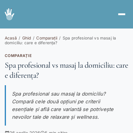
Servicii
spa
Acasă
/
Ghid
/
Comparații
/
Spa profesional vs masaj la
domiciliu: care e diferența?
Abonamente
card_giftcard
COMPARAȚIE
Voucher Cadou
redeem
Spa profesional vs masaj la domiciliu: care
e diferența?
Ghid
menu_book
Cont nou
person_add
Spa profesional sau masaj la domiciliu?
Autentificare
login
Compară cele două opțiuni pe criterii
esențiale și află care variantă se potrivește
nevoilor tale de relaxare și wellness.
RO
EN
|
26 aprilie 2026
5 min citire
calendar_today
schedule