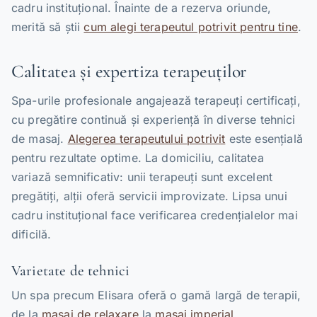
cadru instituțional. Înainte de a rezerva oriunde,
merită să știi
cum alegi terapeutul potrivit pentru tine
.
Calitatea și expertiza terapeuților
Spa-urile profesionale angajează terapeuți certificați,
cu pregătire continuă și experiență în diverse tehnici
de masaj.
Alegerea terapeutului potrivit
este esențială
pentru rezultate optime. La domiciliu, calitatea
variază semnificativ: unii terapeuți sunt excelent
pregătiți, alții oferă servicii improvizate. Lipsa unui
cadru instituțional face verificarea credențialelor mai
dificilă.
Varietate de tehnici
Un spa precum Elisara oferă o gamă largă de terapii,
de la
masaj de relaxare
la
masaj imperial
,