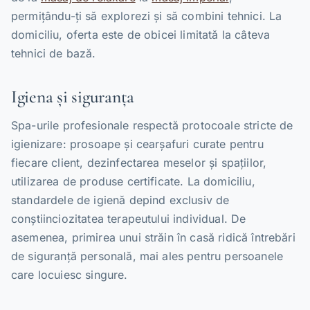
permițându-ți să explorezi și să combini tehnici. La
domiciliu, oferta este de obicei limitată la câteva
tehnici de bază.
Igiena și siguranța
Spa-urile profesionale respectă protocoale stricte de
igienizare: prosoape și cearșafuri curate pentru
fiecare client, dezinfectarea meselor și spațiilor,
utilizarea de produse certificate. La domiciliu,
standardele de igienă depind exclusiv de
conștiinciozitatea terapeutului individual. De
asemenea, primirea unui străin în casă ridică întrebări
de siguranță personală, mai ales pentru persoanele
care locuiesc singure.