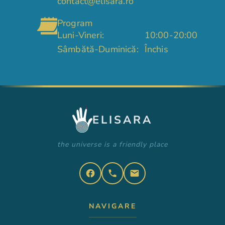
contact@elisara.ro
Program
Luni-Vineri:
10:00-20:00
Sâmbătă-Duminică:
Închis
ELISARA
the universe is a friendly place
facebook
phone
email
NAVIGARE