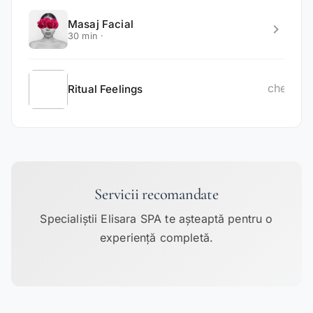
Masaj Facial
chevron_right
30 min ·
chevron_
Ritual Feelings
Servicii recomandate
Specialiștii Elisara SPA te așteaptă pentru o
experiență completă.