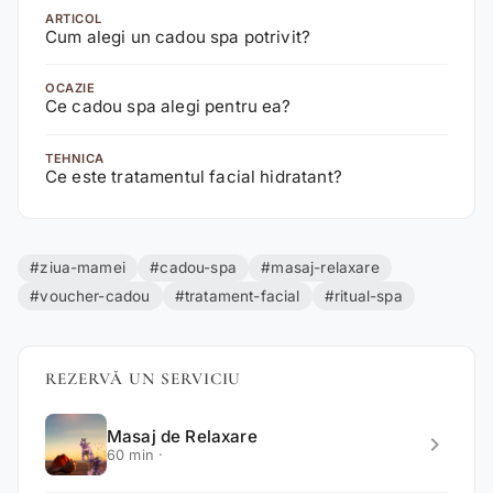
ARTICOL
Cum alegi un cadou spa potrivit?
OCAZIE
Ce cadou spa alegi pentru ea?
TEHNICA
Ce este tratamentul facial hidratant?
#ziua-mamei
#cadou-spa
#masaj-relaxare
#voucher-cadou
#tratament-facial
#ritual-spa
REZERVĂ UN SERVICIU
Masaj de Relaxare
chevron_right
60 min ·