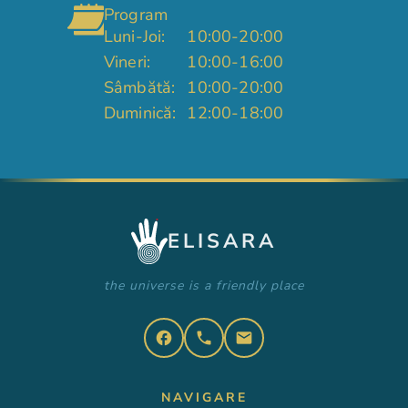
Program
Luni-Joi:
10:00-20:00
Vineri:
10:00-16:00
Sâmbătă:
10:00-20:00
Duminică:
12:00-18:00
ELISARA
the universe is a friendly place
facebook
phone
email
NAVIGARE