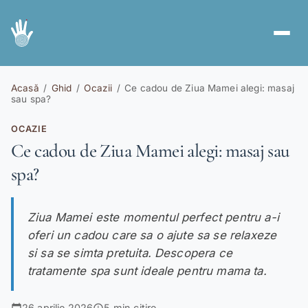
Servicii
spa
Acasă
/
Ghid
/
Ocazii
/
Ce cadou de Ziua Mamei alegi: masaj
sau spa?
Abonamente
card_giftcard
OCAZIE
Voucher Cadou
redeem
Ce cadou de Ziua Mamei alegi: masaj sau
spa?
Ghid
menu_book
Cont nou
person_add
Ziua Mamei este momentul perfect pentru a-i
Autentificare
login
oferi un cadou care sa o ajute sa se relaxeze
si sa se simta pretuita. Descopera ce
tratamente spa sunt ideale pentru mama ta.
RO
EN
|
26 aprilie 2026
5 min citire
calendar_today
schedule