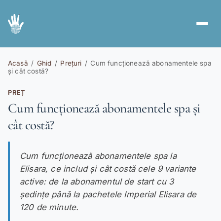
Servicii
spa
Acasă
/
Ghid
/
Prețuri
/
Cum funcționează abonamentele spa
și cât costă?
Abonamente
card_giftcard
PREȚ
Voucher Cadou
redeem
Cum funcționează abonamentele spa și
cât costă?
Ghid
menu_book
Cont nou
person_add
Cum funcționează abonamentele spa la
Autentificare
login
Elisara, ce includ și cât costă cele 9 variante
active: de la abonamentul de start cu 3
ședințe până la pachetele Imperial Elisara de
RO
EN
|
120 de minute.