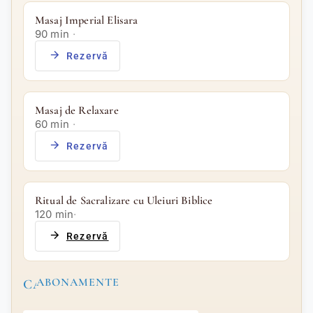
Masaj Imperial Elisara
90 min
·
arrow_forward
Rezervă
Masaj de Relaxare
60 min
·
arrow_forward
Rezervă
Ritual de Sacralizare cu Uleiuri Biblice
120 min
·
arrow_forward
Rezervă
ABONAMENTE
CARD_GIFTCARD