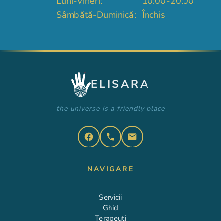
Luni-Vineri:
10:00-20:00
Sâmbătă-Duminică:
Închis
ELISARA
the universe is a friendly place
facebook
phone
email
NAVIGARE
Servicii
Ghid
Terapeuți