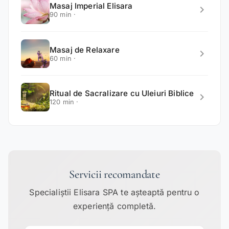
Masaj Imperial Elisara
chevron_right
90 min ·
Masaj de Relaxare
chevron_right
60 min ·
Ritual de Sacralizare cu Uleiuri Biblice
chevron_right
120 min ·
Servicii recomandate
Specialiștii Elisara SPA te așteaptă pentru o
experiență completă.