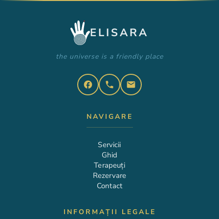
ELISARA
the universe is a friendly place
facebook
phone
email
NAVIGARE
Servicii
Ghid
Terapeuți
Rezervare
Contact
INFORMAȚII LEGALE