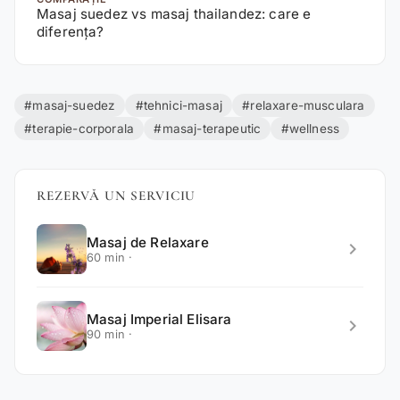
Masaj suedez vs masaj thailandez: care e
diferența?
#masaj-suedez
#tehnici-masaj
#relaxare-musculara
#terapie-corporala
#masaj-terapeutic
#wellness
REZERVĂ UN SERVICIU
Masaj de Relaxare
chevron_right
60 min ·
Masaj Imperial Elisara
chevron_right
90 min ·