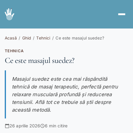
Servicii
spa
Acasă
/
Ghid
/
Tehnici
/
Ce este masajul suedez?
Abonamente
card_giftcard
TEHNICA
Ce este masajul suedez?
Voucher Cadou
redeem
Ghid
menu_book
Masajul suedez este cea mai răspândită
Cont nou
tehnică de masaj terapeutic, perfectă pentru
person_add
relaxare musculară profundă și reducerea
Autentificare
login
tensiunii. Află tot ce trebuie să știi despre
această metodă.
RO
EN
|
26 aprilie 2026
6 min citire
calendar_today
schedule