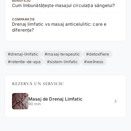
BENEFICIU
Cum îmbunătățește masajul circulația sângelui?
COMPARAȚIE
Drenaj limfatic vs masaj anticelulitic: care e
diferența?
#drenaj-limfatic
#masaj-terapeutic
#detoxifiere
#retentie-de-apa
#sistem-limfatic
#wellness
REZERVĂ UN SERVICIU
Masaj de Drenaj Limfatic
chevron_right
90 min ·