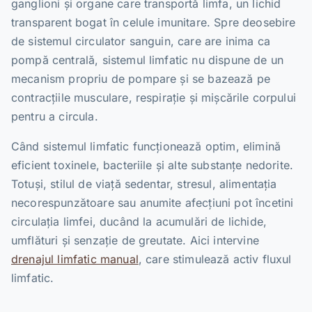
ganglioni și organe care transportă limfa, un lichid
transparent bogat în celule imunitare. Spre deosebire
de sistemul circulator sanguin, care are inima ca
pompă centrală, sistemul limfatic nu dispune de un
mecanism propriu de pompare și se bazează pe
contracțiile musculare, respirație și mișcările corpului
pentru a circula.
Când sistemul limfatic funcționează optim, elimină
eficient toxinele, bacteriile și alte substanțe nedorite.
Totuși, stilul de viață sedentar, stresul, alimentația
necorespunzătoare sau anumite afecțiuni pot încetini
circulația limfei, ducând la acumulări de lichide,
umflături și senzație de greutate. Aici intervine
drenajul limfatic manual
, care stimulează activ fluxul
limfatic.