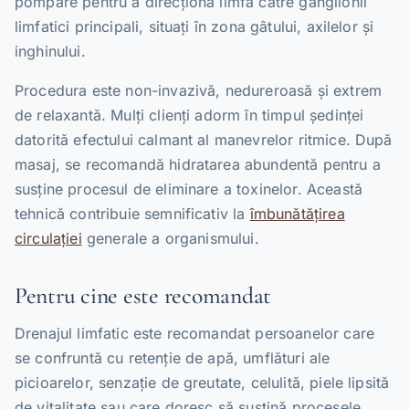
pompare pentru a direcționa limfa către ganglionii
limfatici principali, situați în zona gâtului, axilelor și
inghinului.
Procedura este non-invazivă, nedureroasă și extrem
de relaxantă. Mulți clienți adorm în timpul ședinței
datorită efectului calmant al manevrelor ritmice. După
masaj, se recomandă hidratarea abundentă pentru a
susține procesul de eliminare a toxinelor. Această
tehnică contribuie semnificativ la
îmbunătățirea
circulației
generale a organismului.
Pentru cine este recomandat
Drenajul limfatic este recomandat persoanelor care
se confruntă cu retenție de apă, umflături ale
picioarelor, senzație de greutate, celulită, piele lipsită
de vitalitate sau care doresc să susțină procesele