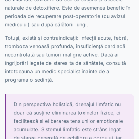
naturale de detoxifiere. Este de asemenea benefic în
perioada de recuperare post-operatorie (cu avizul
medicului) sau după călătorii lungi.
Totuși, există și contraindicații: infecții acute, febră,
tromboza venoasă profundă, insuficiență cardiacă
necontrolată sau tumori maligne active. Dacă ai
îngrijorări legate de starea ta de sănătate, consultă
întotdeauna un medic specialist înainte de a
programa o ședință.
Din perspectivă holistică, drenajul limfatic nu
doar că susține eliminarea toxinelor fizice, ci
facilitează și eliberarea tensiunilor emoționale
acumulate. Sistemul limfatic este strâns legat
de starea generală de echilibru a corpului, iar