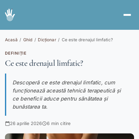
Servicii
spa
Acasă
/
Ghid
/
Dicționar
/
Ce este drenajul limfatic?
Abonamente
card_giftcard
DEFINIȚIE
Ce este drenajul limfatic?
Voucher Cadou
redeem
Ghid
menu_book
Descoperă ce este drenajul limfatic, cum
Cont nou
funcționează această tehnică terapeutică și
person_add
ce beneficii aduce pentru sănătatea și
Autentificare
login
bunăstarea ta.
26 aprilie 2026
6 min citire
calendar_today
schedule
RO
EN
|