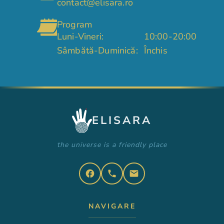
contact@elisara.ro
Program
Luni-Vineri:
10:00-20:00
Sâmbătă-Duminică:
Închis
ELISARA
the universe is a friendly place
facebook
phone
email
NAVIGARE